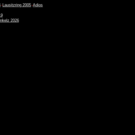
4
-
Lausitzring 2005
-
Adios
19
nkelz 2026