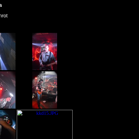
a
nrot