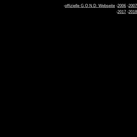
-
offizielle G.O.N.D. Webseite
-
2006
-
2007
-
2017
-
2018