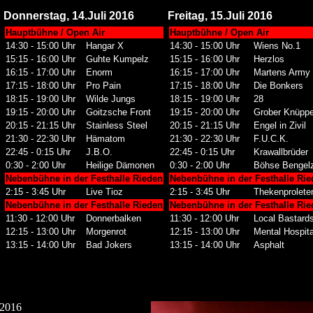
Donnerstag, 14.Juli 2016
Freitag, 15.Juli 2016
Hauptbühne / Open Air
Hauptbühne / Open Air
14:30 - 15:00 Uhr
Hangar X
14:30 - 15:00 Uhr
Wiens No.1
15:15 - 16:00 Uhr
Guhte Kumpelz
15:15 - 16:00 Uhr
Herzlos
16:15 - 17:00 Uhr
Enorm
16:15 - 17:00 Uhr
Martens Army
17:15 - 18:00 Uhr
Pro Pain
17:15 - 18:00 Uhr
Die Bonkers
18:15 - 19:00 Uhr
Wilde Jungs
18:15 - 19:00 Uhr
28
19:15 - 20:00 Uhr
Goitzsche Front
19:15 - 20:00 Uhr
Grober Knüppe
20
:15 - 21:15 Uhr
Stainless Steel
20
:15 - 21:15 Uhr
Engel in Zivil
21:30 - 22:30 Uhr
Hämatom
21:30 - 22:30 Uhr
F.U.C.K.
22:45 - 0:15 Uhr
J.B.O.
22:45 - 0:15 Uhr
Krawallbrüder
0
:30 - 2:00 Uhr
Heilige Dämonen
0
:30 - 2:00 Uhr
Böhse Bengel
Nebenbühne in der Festhalle Rieden
Nebenbühne in der Festhalle Ri
2:15 - 3:45 Uhr
Live Tioz
2:15 - 3:45 Uhr
Thekenprolete
Nebenbühne in der Festhalle Rieden
Nebenbühne in der Festhalle Ri
11:30 - 12:00 Uhr
Donnerbalken
11:30 - 12:00 Uhr
Local Bastard
12:15 - 13:00 Uhr
Morgenrot
12:15 - 13:00 Uhr
Mental Hospita
13:15 - 14:00 Uhr
Bad Jokers
13:15 - 14:00 Uhr
Asphalt
 2016