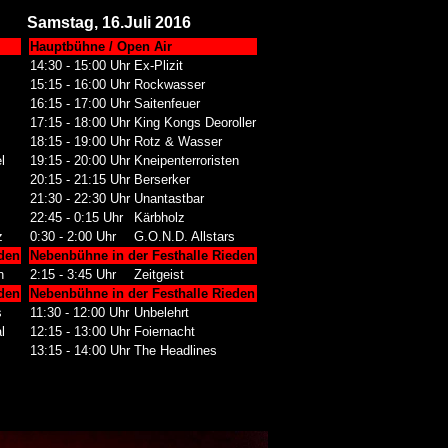
Samstag, 16.Juli 2016
Hauptbühne / Open Air
14:30 - 15:00 Uhr
Ex-Plizit
15:15 - 16:00 Uhr
Rockwasser
16:15 - 17:00 Uhr
Saitenfeuer
17:15 - 18:00 Uhr
King Kongs Deoroller
18:15 - 19:00 Uhr
Rotz & Wasser
l
19:15 - 20:00 Uhr
Kneipenterroristen
20
:15 - 21:15 Uhr
Berserker
21:30 - 22:30 Uhr
Unantastbar
22:45 - 0:15 Uhr
Kärbholz
z
0
:30 - 2:00 Uhr
G.O.N.D. Allstars
eden
Nebenbühne in der Festhalle Rieden
n
2:15 - 3:45 Uhr
Zeitgeist
eden
Nebenbühne in der Festhalle Rieden
s
11:30 - 12:00 Uhr
Unbelehrt
l
12:15 - 13:00 Uhr
Foiernacht
13:15 - 14:00 Uhr
The Headlines